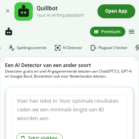
Quillbot
Open App
Your AI writing assistant
Premium
n
Spellingscontrole
AI Detector
Plagiaat Checker
Een AI Detector van een ander soort
Detecteer gratis en snel AI-gegenereerde teksten van ChatGPT3.5, GPT-4
en Google Bard. Binnenkort ook voor Nederlandse teksten.
Tekst plakken