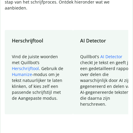
stap van het schrijfproces. Ontdek hieronder wat we
aanbieden.
Herschrijftool
AI Detector
Vind de juiste woorden
Quillbot's
AI Detector
met Quillbot’s
checkt je tekst en geeft je
Herschrijftool
. Gebruik de
een gedetailleerd rapport
Humanize
-modus om je
over delen die
tekst natuurlijker te laten
waarschijnlijk door AI zijn
klinken, of kies zelf een
gegenereerd en delen van
passende schrijfstijl met
AI-gegenereerde teksten
de Aangepaste modus.
die daarna zijn
herschreven.