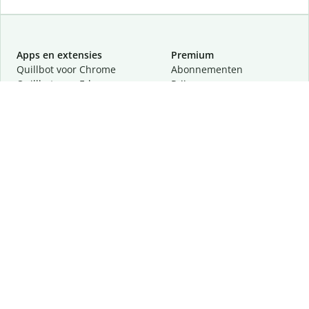
Apps en extensies
Premium
Quillbot voor Chrome
Abonnementen
Quillbot voor Edge
Prijzen
Quillbot voor Safari
Partners
Quillbot voor Android
Een demo aanvragen
Quillbot voor iOS
Quillbot voor Windows
Quillbot voor macOS
Quillbot voor Word
Tools
Company
Schrijftools
Over
Taalcorrectie
Veiligheid en privacy
Citeren en vertalen
Vacatures
Helpcentrum
Contact
Lees meer
Volg ons