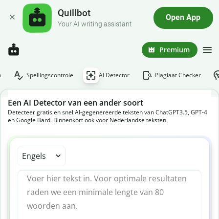
Quillbot
Open App
Your AI writing assistant
Premium
n
Spellingscontrole
AI Detector
Plagiaat Checker
Een AI Detector van een ander soort
Detecteer gratis en snel AI-gegenereerde teksten van ChatGPT3.5, GPT-4
en Google Bard. Binnenkort ook voor Nederlandse teksten.
Engels