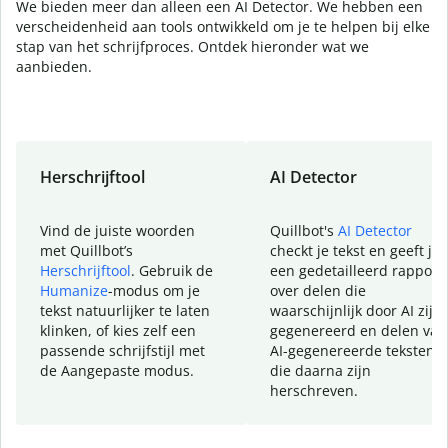
We bieden meer dan alleen een AI Detector. We hebben een
verscheidenheid aan tools ontwikkeld om je te helpen bij elke
stap van het schrijfproces. Ontdek hieronder wat we
aanbieden.
Herschrijftool
AI Detector
Vind de juiste woorden
Quillbot's
AI Detector
met Quillbot’s
checkt je tekst en geeft je
Herschrijftool
. Gebruik de
een gedetailleerd rapport
Humanize
-modus om je
over delen die
tekst natuurlijker te laten
waarschijnlijk door AI zijn
klinken, of kies zelf een
gegenereerd en delen van
passende schrijfstijl met
AI-gegenereerde teksten
de Aangepaste modus.
die daarna zijn
herschreven.