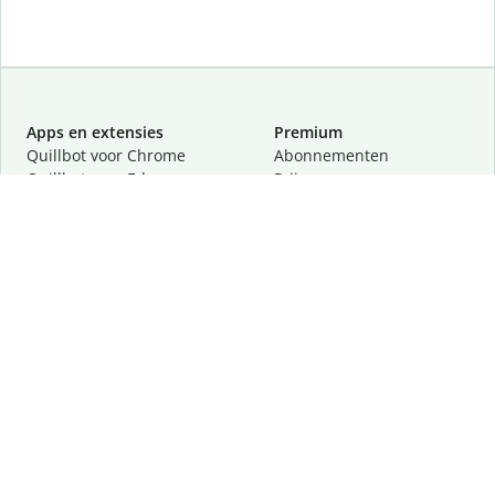
Apps en extensies
Premium
Quillbot voor Chrome
Abonnementen
Quillbot voor Edge
Prijzen
Quillbot voor Safari
Partners
Quillbot voor Android
Een demo aanvragen
Quillbot voor iOS
Quillbot voor Windows
Quillbot voor macOS
Quillbot voor Word
Tools
Company
Schrijftools
Over
Taalcorrectie
Veiligheid en privacy
Citeren en vertalen
Vacatures
Helpcentrum
Contact
Lees meer