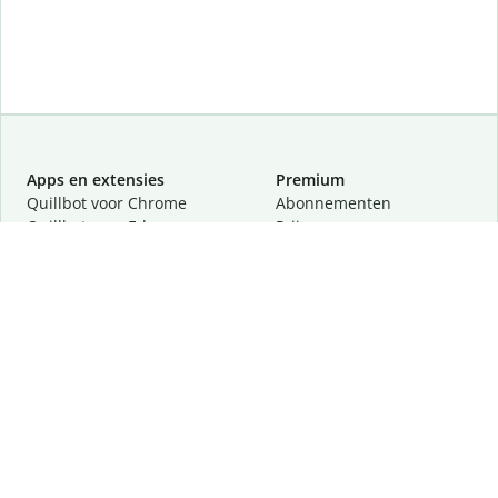
Apps en extensies
Premium
Quillbot voor Chrome
Abonnementen
Quillbot voor Edge
Prijzen
Quillbot voor Safari
Partners
Quillbot voor Android
Een demo aanvragen
Quillbot voor iOS
Quillbot voor Windows
Quillbot voor macOS
Quillbot voor Word
Tools
Company
Schrijftools
Over
Taalcorrectie
Veiligheid en privacy
Citeren en vertalen
Vacatures
Helpcentrum