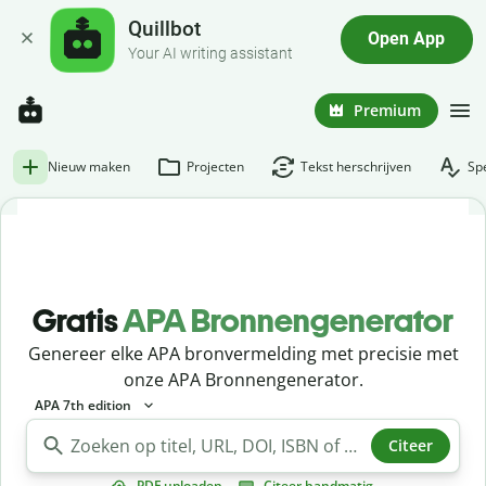
Quillbot
Open App
Your AI writing assistant
Premium
Nieuw maken
Projecten
Tekst herschrijven
Spe
Gratis
APA Bronnengenerator
Genereer elke APA bronvermelding met precisie met
onze APA Bronnengenerator.
APA 7th edition
Citeer
PDF uploaden
Citeer handmatig