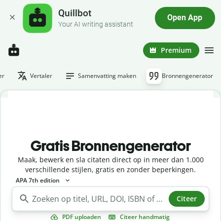
Quillbot
Open App
Your AI writing assistant
Premium
er
Vertaler
Samenvatting maken
Bronnengenerator
Gratis Bronnengenerator
Maak, bewerk en sla citaten direct op in meer dan 1.000
verschillende stijlen, gratis en zonder beperkingen.
APA 7th edition
Citeer
PDF uploaden
Citeer handmatig