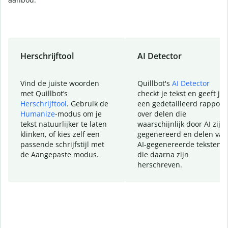
Herschrijftool
AI Detector
Vind de juiste woorden
Quillbot's
AI Detector
met Quillbot’s
checkt je tekst en geeft je
Herschrijftool
. Gebruik de
een gedetailleerd rapport
Humanize
-modus om je
over delen die
tekst natuurlijker te laten
waarschijnlijk door AI zijn
klinken, of kies zelf een
gegenereerd en delen van
passende schrijfstijl met
AI-gegenereerde teksten
de Aangepaste modus.
die daarna zijn
herschreven.