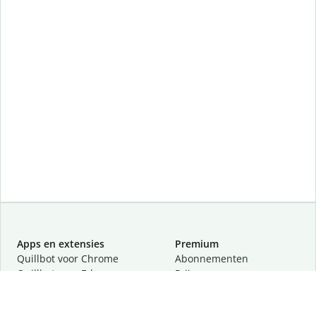
Apps en extensies
Premium
Quillbot voor Chrome
Abonnementen
Quillbot voor Edge
Prijzen
Quillbot voor Safari
Partners
Quillbot voor Android
Een demo aanvragen