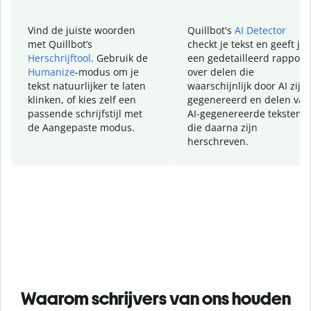
Vind de juiste woorden
Quillbot's
AI Detector
met Quillbot’s
checkt je tekst en geeft je
Herschrijftool
. Gebruik de
een gedetailleerd rapport
Humanize
-modus om je
over delen die
tekst natuurlijker te laten
waarschijnlijk door AI zijn
klinken, of kies zelf een
gegenereerd en delen van
passende schrijfstijl met
AI-gegenereerde teksten
de Aangepaste modus.
die daarna zijn
herschreven.
Waarom schrijvers van ons houden