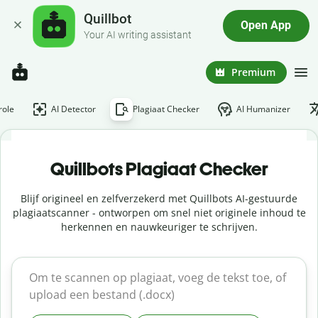
Quillbot
Open App
Your AI writing assistant
Premium
role
AI Detector
Plagiaat Checker
AI Humanizer
Quillbots Plagiaat Checker
Blijf origineel en zelfverzekerd met Quillbots AI-gestuurde
plagiaatscanner - ontworpen om snel niet originele inhoud te
herkennen en nauwkeuriger te schrijven.