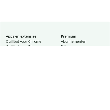
Apps en extensies
Premium
Quillbot voor Chrome
Abonnementen
Quillbot voor Edge
Prijzen
Quillbot voor Safari
Partners
Quillbot voor Android
Een demo aanvragen
Quillbot voor iOS
Quillbot voor Windows
Quillbot voor macOS
Quillbot voor Word
Tools
Company
Schrijftools
Over
Taalcorrectie
Veiligheid en privacy
Citeren en vertalen
Vacatures
Helpcentrum
Contact