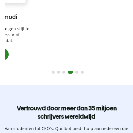
Voorkom
onbedoeld plagiaat
e
Controleer of je werk 100% van jou is met onze Plagiaat
Checker. Analyseer je werkstuk in een paar seconden en
identificeer gemiste citaten in meer dan 100 talen.
Upgrade naar Premium
Vertrouwd door meer dan 35 miljoen
schrijvers wereldwijd
Van studenten tot CEO's: Quillbot biedt hulp aan iedereen die