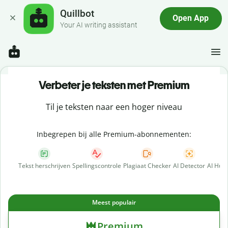
Quillbot
Open App
Your AI writing assistant
Verbeter je teksten met Premium
Til je teksten naar een hoger niveau
Inbegrepen bij alle Premium-abonnementen:
Tekst herschrijven
Spellingscontrole
Plagiaat Checker
AI Detector
AI Hum
Meest populair
Premium