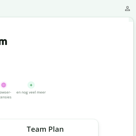
um
owser-
en nog veel meer
tensies
Team Plan