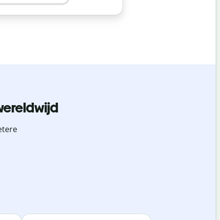
wereldwijd
etere