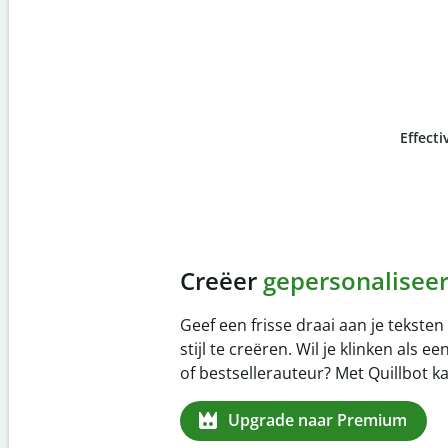
Effectiv
Slide 4 of 6
Voorkom
onbedoeld pl
Controleer of je werk 100% van jou
Plagiaat Checker. Analyseer je werk
seconden en identificeer gemiste c
dan 100 talen.
Upgrade naar Premium