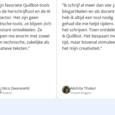
jn favoriete Quillbot-tools
“Ik schrijf al meer dan vier 
n de herschrijftool en de AI
blogartikelen en als docent
ector. Het zijn geen
heb ik altijd een tool nodig
tische tools; ze blijven zich
gehad die me helpt tijdens
nstant ontwikkelen. Ze
het schrijven. Toen ontdek
lpen me enorm met zowel
ik Quillbot. Het bespaart m
n technische, zakelijke als
tijd, maar bovenal stimulee
atieve teksten.”
het mijn creativiteit.”
Nico Zwaneveld
Akshita Thakur
Auteur
Docent Engels