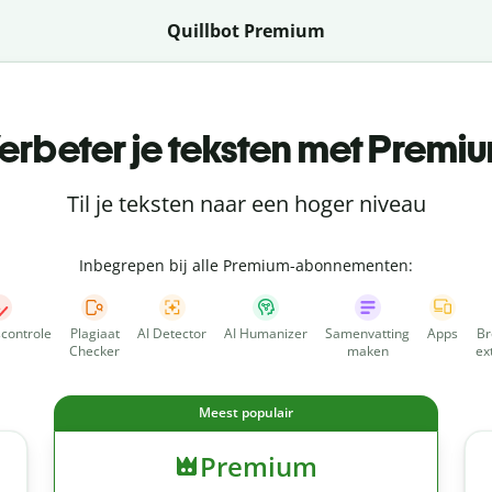
Quillbot Premium
erbeter je teksten met Premi
Til je teksten naar een hoger niveau
Inbegrepen bij alle Premium-abonnementen:
scontrole
Plagiaat
AI Detector
AI Humanizer
Samenvatting
Apps
Br
Checker
maken
ex
Meest populair
Premium