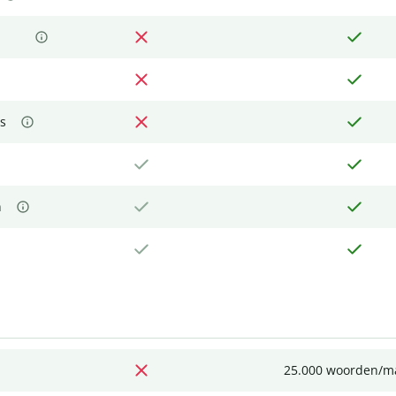
s
n
25.000 woorden/