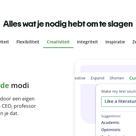
Alles wat je nodig hebt om te slagen
iteit
Flexibiliteit
Creativiteit
Integriteit
Inspiratie
Z
agiaat
 is met onze
stuk in een paar
itaten in meer