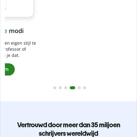
Voorkom
onbedoeld plagiaat
e
Controleer of je werk 100% van jou is met onze Plagiaat
Checker. Analyseer je werkstuk in een paar seconden en
identificeer gemiste citaten in meer dan 100 talen.
Upgrade naar Premium
Vertrouwd door meer dan 35 miljoen
schrijvers wereldwijd