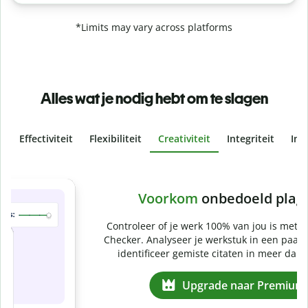
*Limits may vary across platforms
Alles wat je nodig hebt om te slagen
Effectiviteit
Flexibiliteit
Creativiteit
Integriteit
Ins
Slide 4 of 6