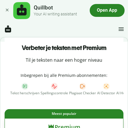
Quillbot
Open App
Your AI writing assistant
Verbeter je teksten met Premium
Til je teksten naar een hoger niveau
Inbegrepen bij alle Premium-abonnementen:
Tekst herschrijven
Spellingscontrole
Plagiaat Checker
AI Detector
AI Hum
Meest populair
Premium