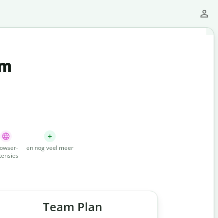
um
owser-
en nog veel meer
tensies
Team Plan