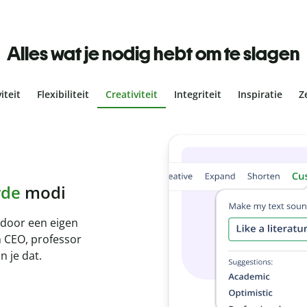
Alles wat je nodig hebt om te slagen
iteit
Flexibiliteit
Creativiteit
Integriteit
Inspiratie
Z
agiaat
 is met onze
kstuk in een paar
itaten in meer