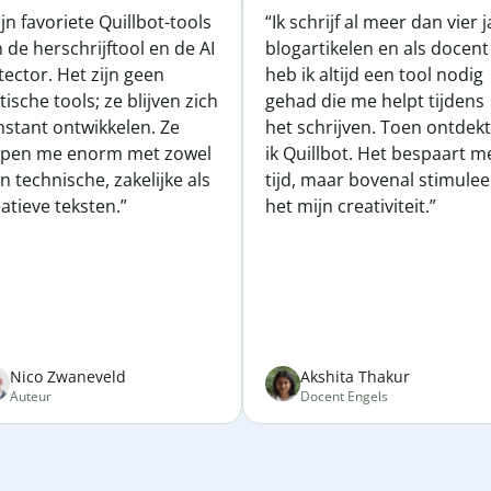
jn favoriete Quillbot-tools
“Ik schrijf al meer dan vier 
n de herschrijftool en de AI
blogartikelen en als docent
ector. Het zijn geen
heb ik altijd een tool nodig
tische tools; ze blijven zich
gehad die me helpt tijdens
nstant ontwikkelen. Ze
het schrijven. Toen ontdek
lpen me enorm met zowel
ik Quillbot. Het bespaart m
n technische, zakelijke als
tijd, maar bovenal stimulee
atieve teksten.”
het mijn creativiteit.”
Nico Zwaneveld
Akshita Thakur
Auteur
Docent Engels