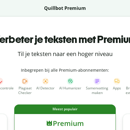
Quillbot Premium
erbeter je teksten met Premi
Til je teksten naar een hoger niveau
Inbegrepen bij alle Premium-abonnementen:
scontrole
Plagiaat
AI Detector
AI Humanizer
Samenvatting
Apps
Br
Checker
maken
ex
Meest populair
Premium