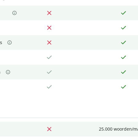
s
n
25.000 woorden/