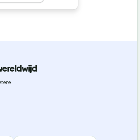
wereldwijd
etere