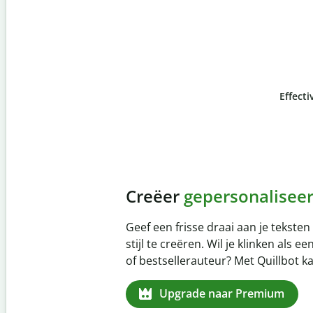
Effectiv
Slide 4 of 6
Voorkom
onbedoeld pl
Controleer of je werk 100% van jou
Plagiaat Checker. Analyseer je wer
seconden en identificeer gemiste c
dan 100 talen.
Upgrade naar Premium