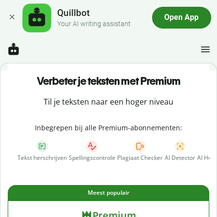
Quillbot
Open App
Your AI writing assistant
Verbeter je teksten met Premium
Til je teksten naar een hoger niveau
Inbegrepen bij alle Premium-abonnementen:
Tekst herschrijven
Spellingscontrole
Plagiaat Checker
AI Detector
AI Hum
Meest populair
Premium