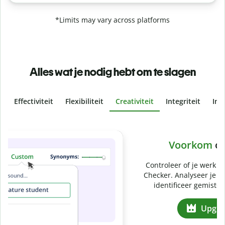
*Limits may vary across platforms
Alles wat je nodig hebt om te slagen
Effectiviteit
Flexibiliteit
Creativiteit
Integriteit
Ins
Slide 4 of 6