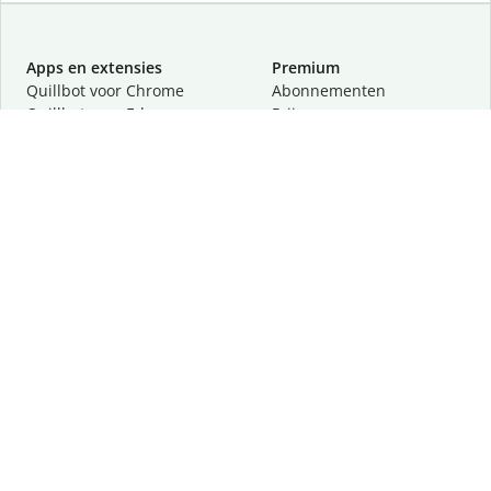
Apps en extensies
Premium
Quillbot voor Chrome
Abonnementen
Quillbot voor Edge
Prijzen
Quillbot voor Safari
Partners
Quillbot voor Android
Een demo aanvragen
Quillbot voor iOS
Quillbot voor Windows
Quillbot voor macOS
Quillbot voor Word
Tools
Company
Schrijftools
Over
Taalcorrectie
Veiligheid en privacy
Citeren en vertalen
Vacatures
Helpcentrum
Contact
Lees meer
Volg ons