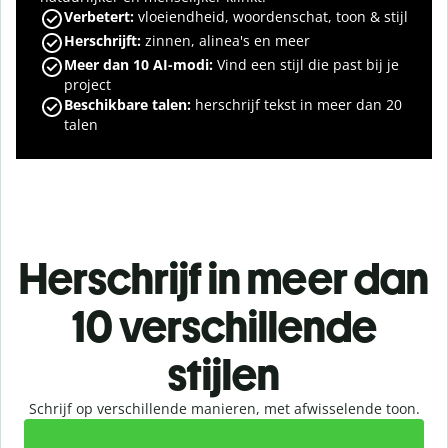
Verbetert:
vloeiendheid, woordenschat, toon & stijl
Herschrijft:
zinnen, alinea's en meer
Meer dan 10 AI-modi:
Vind een stijl die past bij je
project
Beschikbare talen:
herschrijf
tekst in meer dan 20
talen
Herschrijf in meer dan
10 verschillende
stijlen
Schrijf op verschillende manieren, met afwisselende toon.
Slide 1 of 2