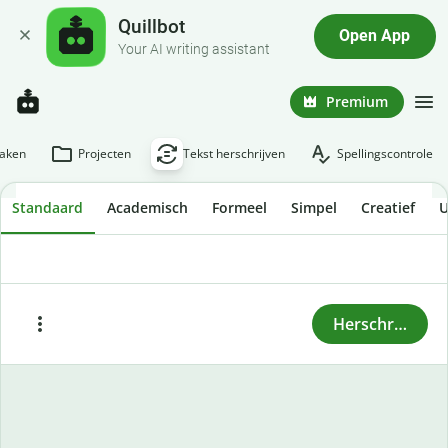
Quillbot
Open App
Your AI writing assistant
Premium
aken
Projecten
Tekst herschrijven
Spellingscontrole
Standaard
Academisch
Formeel
Simpel
Creatief
U
Om tekst te herschrijven, voer of plak je de tekst hier
in en druk je op "Herschrijven".
Herschrijven
Plakken