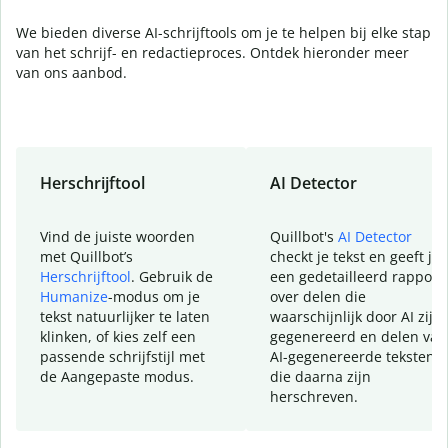
We bieden diverse AI-schrijftools om je te helpen bij elke stap
van het schrijf- en redactieproces. Ontdek hieronder meer
van ons aanbod.
Herschrijftool
AI Detector
Vind de juiste woorden
Quillbot's
AI Detector
met Quillbot’s
checkt je tekst en geeft je
Herschrijftool
. Gebruik de
een gedetailleerd rapport
Humanize
-modus om je
over delen die
tekst natuurlijker te laten
waarschijnlijk door AI zijn
klinken, of kies zelf een
gegenereerd en delen van
passende schrijfstijl met
AI-gegenereerde teksten
de Aangepaste modus.
die daarna zijn
herschreven.