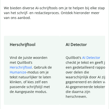
We bieden diverse AI-schrijftools om je te helpen bij elke stap
van het schrijf- en redactieproces. Ontdek hieronder meer
van ons aanbod.
Herschrijftool
AI Detector
Vind de juiste woorden
Quillbot's
AI Detector
met Quillbot’s
checkt je tekst en geeft je
Herschrijftool
. Gebruik de
een gedetailleerd rapport
Humanize
-modus om je
over delen die
tekst natuurlijker te laten
waarschijnlijk door AI zijn
klinken, of kies zelf een
gegenereerd en delen van
passende schrijfstijl met
AI-gegenereerde teksten
de Aangepaste modus.
die daarna zijn
herschreven.