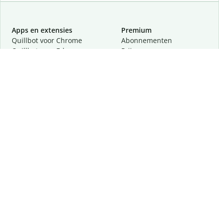
Apps en extensies
Premium
Quillbot voor Chrome
Abonnementen
Quillbot voor Edge
Prijzen
Quillbot voor Safari
Partners
Quillbot voor Android
Een demo aanvragen
Quillbot voor iOS
Quillbot voor Windows
Quillbot voor macOS
Quillbot voor Word
Tools
Company
Schrijftools
Over
Taalcorrectie
Veiligheid en privacy
Citeren en vertalen
Vacatures
Helpcentrum
Contact
Lees meer
Volg ons