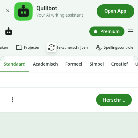
Quillbot
Open App
Your AI writing assistant
Premium
aken
Projecten
Tekst herschrijven
Spellingscontrole
Standaard
Academisch
Formeel
Simpel
Creatief
U
Om tekst te herschrijven, voer of plak je de tekst hier
in en druk je op "Herschrijven".
Herschrijven
Plakken