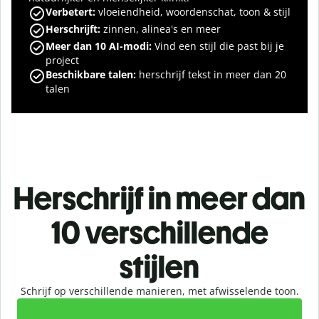
Verbetert:
vloeiendheid, woordenschat, toon & stijl
Herschrijft:
zinnen, alinea's en meer
Meer dan 10 AI-modi:
Vind een stijl die past bij je
project
Beschikbare talen:
herschrijf
tekst in meer dan 20
talen
Herschrijf in meer dan
10 verschillende
stijlen
Schrijf op verschillende manieren, met afwisselende toon.
Slide 1 of 2