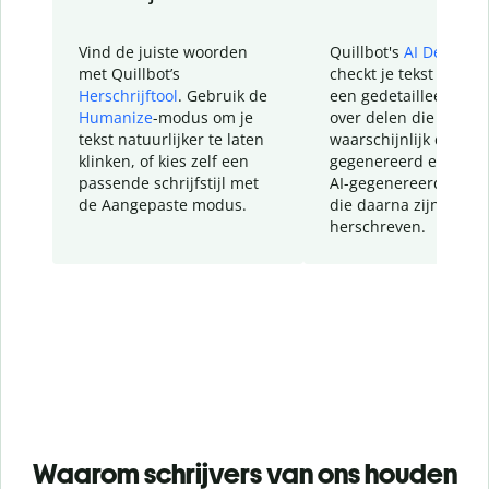
Vind de juiste woorden
Quillbot's
AI Detector
met Quillbot’s
checkt je tekst en geef
Herschrijftool
. Gebruik de
een gedetailleerd rap
Humanize
-modus om je
over delen die
tekst natuurlijker te laten
waarschijnlijk door AI
klinken, of kies zelf een
gegenereerd en dele
passende schrijfstijl met
AI-gegenereerde teks
de Aangepaste modus.
die daarna zijn
herschreven.
Waarom schrijvers van ons houden