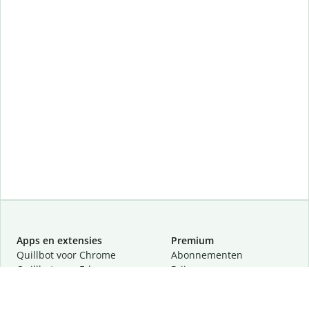
Apps en extensies
Premium
Quillbot voor Chrome
Abonnementen
Quillbot voor Edge
Prijzen
Quillbot voor Safari
Partners
Quillbot voor Android
Een demo aanvragen