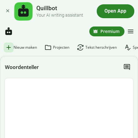
Quillbot
Open App
Your AI writing assistant
Premium
Nieuw maken
Projecten
Tekst herschrijven
Spe
Woordenteller