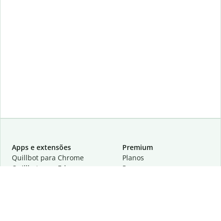
Apps e extensões
Premium
Quillbot para Chrome
Planos
Quillbot para Edge
Preços
Quillbot para Safari
Para equipes
Quillbot para Android
Parcerias
Quillbot para iOS
Solicite uma demonstração
Quillbot para Windows
Quillbot para macOS