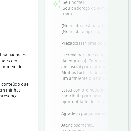
[Seu nome]
[Seu endereço de e-mail]
[Data]
[Nome do destinatário]
[Nome da empresa]
Prezado(a) [Nome do destinatário],
al na [Nome da
Escrevo para me candidatar à vaga
idades em
da empresa]. Embora não tenha expe
 por meio de
ansioso(a) para aprender e trazer 
Minhas fortes habilidades de com
um ambiente dinâmico me tornam i
r conteúdo que
 com minhas
Estou comprometido(a) a fornecer 
 presença
contribuir para uma experiência de
oportunidade de crescer com a [N
Agradeço por considerar minha ca
Atenciosamente,
[Seu nome]