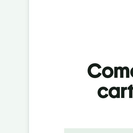
Como
car