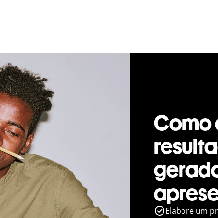
Como o
result
gerado
apres
Elabore um pr