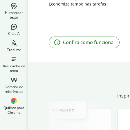
Economize tempo nas tarefas
Humanizar
texto
Chat IA
Confira como funciona
Tradutor
Resumidor de
texto
Gerador de
referências
Inspi
Slide 2 of 3
Quillbot para
ta de apresentação para uma vaga de
Chrome
gerente de vendas.