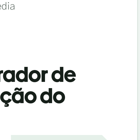
rador de
ação do