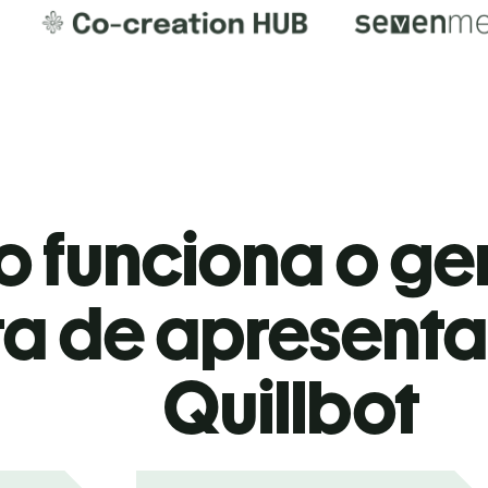
 funciona o ge
ta de apresent
Quillbot