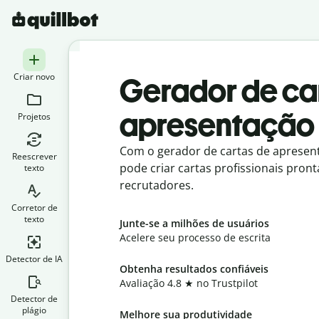
Criar novo
Gerador de ca
apresentação 
Projetos
Com o gerador de cartas de apresent
Reescrever
pode criar cartas profissionais pron
texto
recrutadores.
Corretor de
texto
Junte-se a milhões de usuários
Acelere seu processo de escrita
Detector de IA
Obtenha resultados confiáveis
Avaliação 4.8
★
no Trustpilot
Detector de
plágio
Melhore sua produtividade