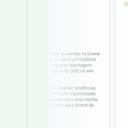
atário],
candidatar ao cargo de gerente de vendas na [nome
[X] anos de experiência em vendas e um histórico
e clientes, desenvolvi com sucesso abordagens
ram nossa base de consumidores em [X%] no ano
uir relacionamentos sólidos, analisar tendências
estratégias de vendas eficazes tem impulsionado
ento da receita. Estou ansioso(a) para levar minha
e clientes e liderança de equipes para [Nome da
inha candidatura.