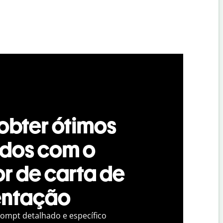
bter ótimos
ados com o
r de carta de
entação
ompt detalhado e específico