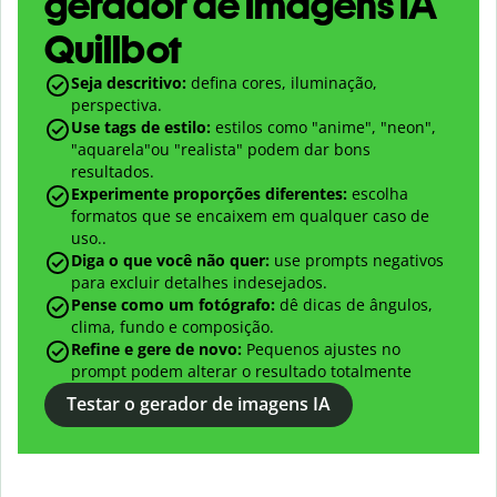
gerador de imagens IA
Quillbot
Seja descritivo:
defina cores, iluminação,
perspectiva.
Use tags de estilo:
estilos como "anime", "neon",
"aquarela"ou "realista" podem dar bons
resultados.
Experimente proporções diferentes:
escolha
formatos que se encaixem em qualquer caso de
uso..
Diga o que você não quer:
use prompts negativos
para excluir detalhes indesejados.
Pense como um fotógrafo:
dê dicas de ângulos,
clima, fundo e composição.
Refine e gere de novo:
Pequenos ajustes no
prompt podem alterar o resultado totalmente
Testar o gerador de imagens IA