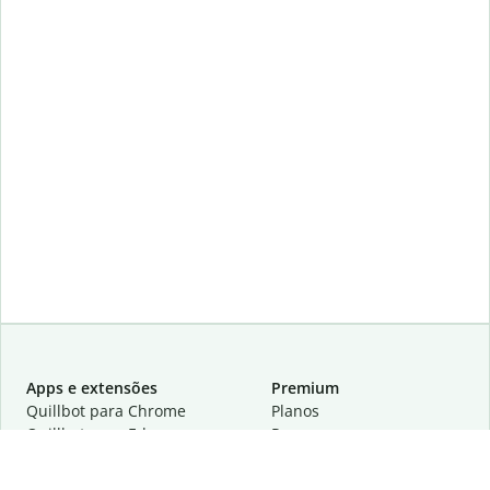
Apps e extensões
Premium
Quillbot para Chrome
Planos
Quillbot para Edge
Preços
Quillbot para Safari
Para equipes
Quillbot para Android
Parcerias