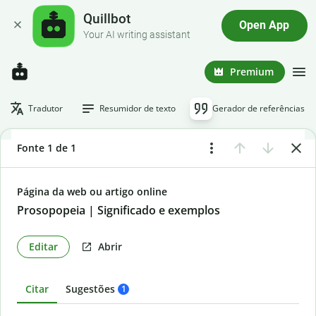
Quillbot
Open App
Your AI writing assistant
Premium
Tradutor
Resumidor de texto
Gerador de referências
Fonte 1 de 1
Página da web ou artigo online
Prosopopeia | Significado e exemplos
Editar
Abrir
Citar
Sugestões
1