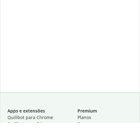
Apps e extensões
Premium
Quillbot para Chrome
Planos
Quillbot para Edge
Preços
Quillbot para Safari
Para equipes
Quillbot para Android
Parcerias