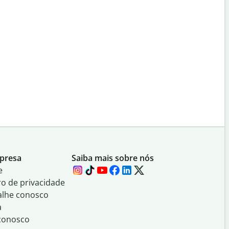
presa
Saiba mais sobre nós
e
o de privacidade
alhe conosco
a
 conosco