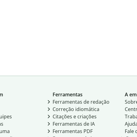
um
Ferramentas
A em
Ferramentas de redação
Sobr
Correção idiomática
Centr
uipes
Citações e criações
Trab
as
Ferramentas de IA
Ajud
e uma
Ferramentas PDF
Fale