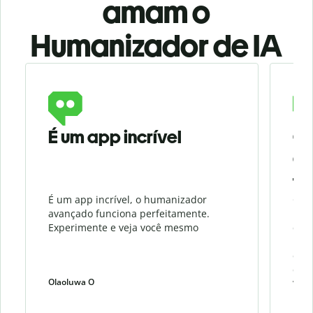
amam o
Humanizador de IA
Slide 1 of 3
É um app incrível
O 
Qu
fa
É um app incrível, o humanizador
O Hu
avançado funciona perfeitamente.
meu 
Experimente e veja você mesmo
cont
Fun
este
com 
Olaoluwa O
weiw