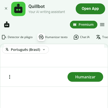
Quillbot
Open App
Your AI writing assistant
Premium
Detector de plágio
Humanizar texto
Chat IA
Tra
Português (Brasil)
Para humanizar o texto, digite-o ou cole-o e clique
em "Humanizar".
Humanizar
Colar