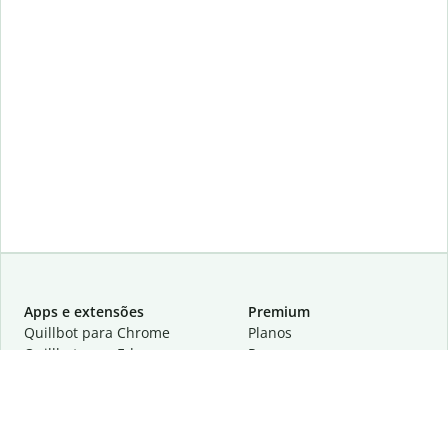
Apps e extensões
Premium
Quillbot para Chrome
Planos
Quillbot para Edge
Preços
Quillbot para Safari
Para equipes
Quillbot para Android
Parcerias
Quillbot para iOS
Solicite uma demonstração
Quillbot para Windows