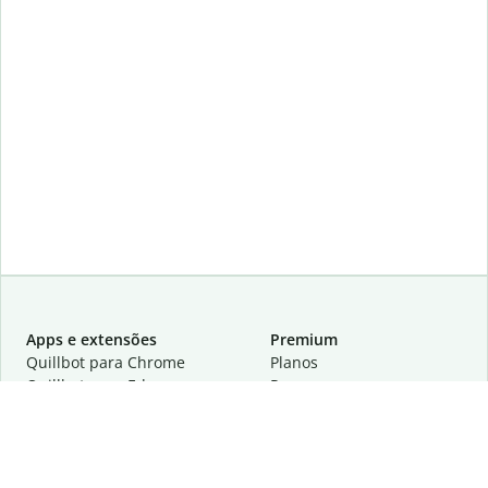
Apps e extensões
Premium
Quillbot para Chrome
Planos
Quillbot para Edge
Preços
Quillbot para Safari
Para equipes
Quillbot para Android
Parcerias
Quillbot para iOS
Solicite uma demonstração
Quillbot para Windows