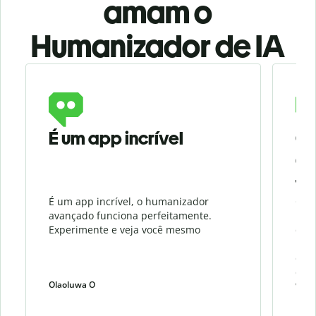
amam o
Humanizador de IA
Slide 1 of 3
É um app incrível
O 
Qu
fa
É um app incrível, o humanizador
O Hu
avançado funciona perfeitamente.
meu 
Experimente e veja você mesmo
cont
Fun
este
com 
Olaoluwa O
weiw