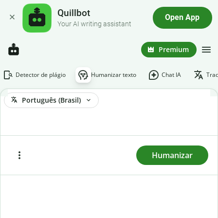
Quillbot
Open App
Your AI writing assistant
Premium
Detector de plágio
Humanizar texto
Chat IA
Tra
Português (Brasil)
Para humanizar o texto, digite-o ou cole-o e clique
em "Humanizar".
Humanizar
Colar