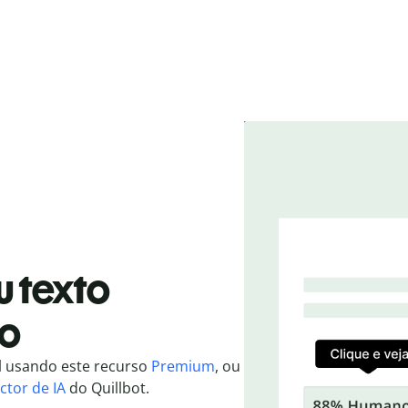
u texto
o
l usando este recurso
Premium
, ou
ctor de IA
do Quillbot.