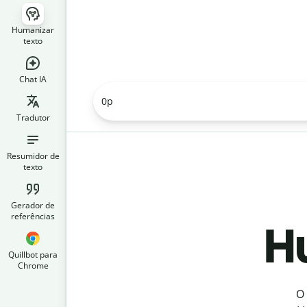
Humanizar
texto
Chat IA
0
p
Tradutor
Resumidor de
texto
Gerador de
referências
Hu
Quillbot para
Chrome
O 