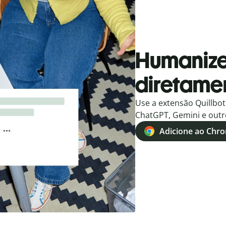
Humanize
diretame
Use a extensão Quillbo
ChatGPT, Gemini e out
Adicione ao Chrom