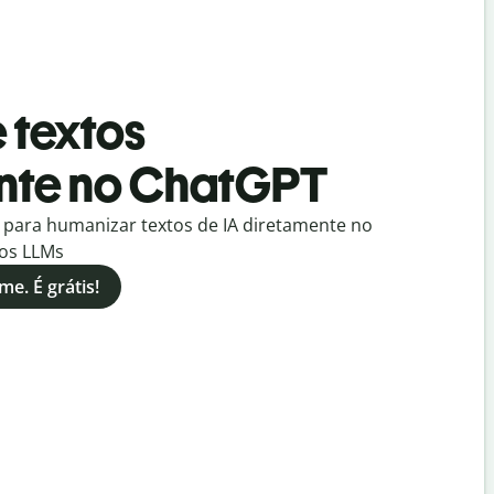
 textos
nte no ChatGPT
t para humanizar textos de IA diretamente no
ros LLMs
e. É grátis!