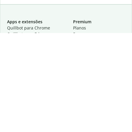
Apps e extensões
Premium
Quillbot para Chrome
Planos
Quillbot para Edge
Preços
Quillbot para Safari
Para equipes
Quillbot para Android
Parcerias
Quillbot para iOS
Solicite uma demonstração
Quillbot para Windows
Quillbot para macOS
Quillbot para Word
Ferramentas
A empresa
Ferramentas de redação
Sobre
Correção idiomática
Centro de privacidade
Citações e criações
Trabalhe conosco
Ferramentas de IA
Ajuda
Ferramentas PDF
Fale conosco
Ferramentas de imagem
Recursos
Outras ferramentas
Ferramentas PDF