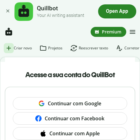
Quillbot
Open App
Your AI writing assistant
Premium
Criar novo
Projetos
Reescrever texto
Corretor
Acesse a sua conta do QuillBot
Continuar com Google
Continuar com Facebook
Continuar com Apple