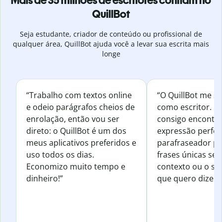
Mais de 35 milhões de escritores confiam no
QuillBot
Seja estudante, criador de conteúdo ou profissional de
qualquer área, QuillBot ajuda você a levar sua escrita mais
longe
“Trabalho com textos online
“O QuillBot me s
e odeio parágrafos cheios de
como escritor. 
enrolação, então vou ser
consigo encontr
direto: o QuillBot é um dos
expressão perfeit
meus aplicativos preferidos e
parafraseador pa
uso todos os dias.
frases únicas sem
Economizo muito tempo e
contexto ou o se
dinheiro!”
que quero dizer.”