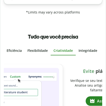
*Limits may vary across platforms
Tudo que você precisa
Eficiência
Flexibilidade
Criatividade
Integridade
I
Slide 4 of 6
v