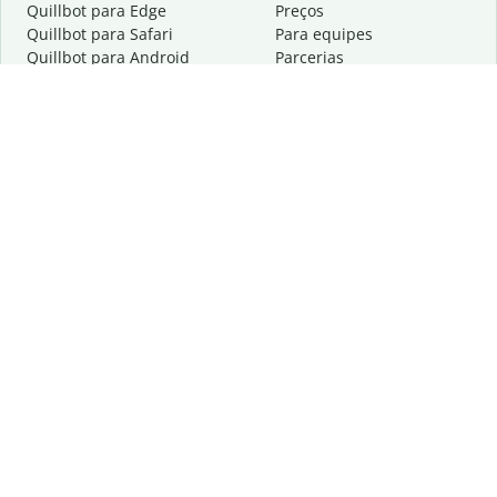
Quillbot para Edge
Preços
Quillbot para Safari
Para equipes
Quillbot para Android
Parcerias
Quillbot para iOS
Solicite uma demonstração
Quillbot para Windows
Quillbot para macOS
Quillbot para Word
Ferramentas
A empresa
Ferramentas de redação
Sobre
Correção idiomática
Centro de privacidade
Citações e criações
Trabalhe conosco
Ferramentas de IA
Ajuda
Ferramentas PDF
Fale conosco
Ferramentas de imagem
Recursos
Outras ferramentas
Ferramentas PDF
Saiba mais sobre nós