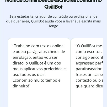
Mais de 35 milhões de escritores confiam no
QuillBot
Seja estudante, criador de conteúdo ou profissional de
qualquer área, QuillBot ajuda você a levar sua escrita mais
longe
“Trabalho com textos online
“O QuillBot me s
e odeio parágrafos cheios de
como escritor. 
enrolação, então vou ser
consigo encontr
direto: o QuillBot é um dos
expressão perfeit
meus aplicativos preferidos e
parafraseador pa
uso todos os dias.
frases únicas sem
Economizo muito tempo e
contexto ou o se
dinheiro!”
que quero dizer.”