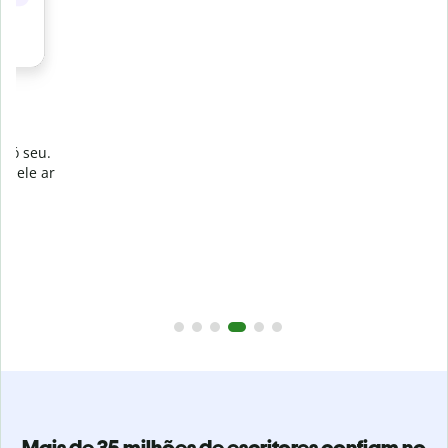
Evite
plágios não intencionais
.
Verifique se seu texto é 100% seu com o Detector de plágio.
r
Analise seu artigo em segundos e identifique citações
faltantes em mais de 100 idiomas.
Assinar a versão Premium