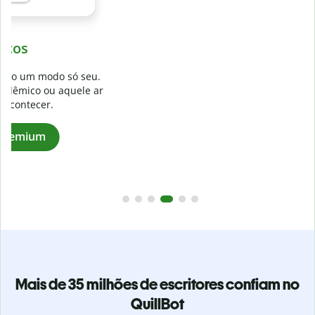
Evite
plágios não intencionais
.
Verifique se seu texto é 100% seu com o Detector de plágio.
r
Analise seu artigo em segundos e identifique citações
faltantes em mais de 100 idiomas.
Assinar a versão Premium
Mais de 35 milhões de escritores confiam no
QuillBot