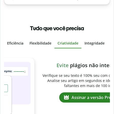
Tudo que você precisa
Eficiência
Flexibilidade
Criatividade
Integridade
I
Slide 4 of 6
v