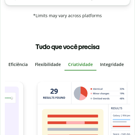
*Limits may vary across platforms
Tudo que você precisa
Eficiência
Flexibilidade
Criatividade
Integridade
I
Slide 4 of 6
v