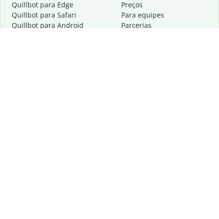
Quillbot para Edge
Preços
Quillbot para Safari
Para equipes
Quillbot para Android
Parcerias
Quillbot para iOS
Solicite uma demonstração
Quillbot para Windows
Quillbot para macOS
Quillbot para Word
Ferramentas
A empresa
Ferramentas de redação
Sobre
Correção idiomática
Centro de privacidade
Citações e criações
Trabalhe conosco
Ferramentas de IA
Ajuda
Ferramentas PDF
Fale conosco
Ferramentas de imagem
Recursos
Outras ferramentas
Ferramentas PDF
Saiba mais sobre nós