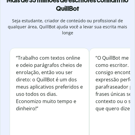
Mais de 35 milhões de escritores confiam no
QuillBot
Seja estudante, criador de conteúdo ou profissional de
qualquer área, QuillBot ajuda você a levar sua escrita mais
longe
“Trabalho com textos online
“O QuillBot me s
e odeio parágrafos cheios de
como escritor. 
enrolação, então vou ser
consigo encontr
direto: o QuillBot é um dos
expressão perfeit
meus aplicativos preferidos e
parafraseador pa
uso todos os dias.
frases únicas sem
Economizo muito tempo e
contexto ou o se
dinheiro!”
que quero dizer.”