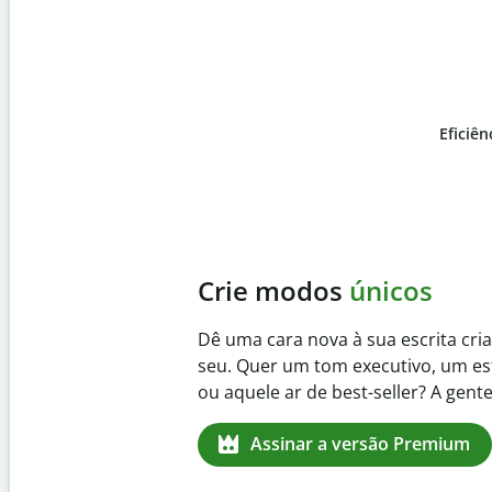
Eficiên
Slide 4 of 6
Evite
plágios não inten
Verifique se seu texto é 100% seu 
plágio. Analise seu artigo em segun
citações faltantes em mais de 100 
Assinar a versão Premium