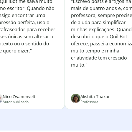
 QuillBot me salva muito
"Escrevo posts e artigos há
mo escritor. Quando não
mais de quatro anos e, co
nsigo encontrar uma
professora, sempre precise
ressão perfeita, uso o
de ajuda para simplificar
rafraseador para receber
minhas explicações. Quan
ses únicas sem alterar o
descobri o que o QuillBot
ntexto ou o sentido do
oferece, passei a economiz
e quero dizer.”
muito tempo e minha
criatividade tem crescido
muito."
Nico Zwanenvelt
Akshita Thakur
Autor publicado
Professora