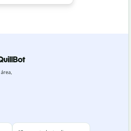
QuillBot
 área,