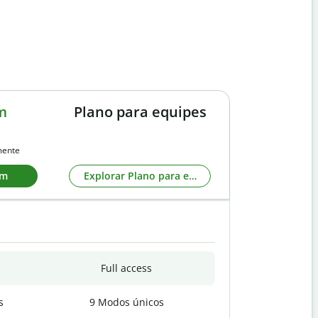
m
Plano para equipes
mente
um
Explorar Plano para equipes
Full access
s
9 Modos únicos