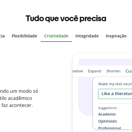
Tudo que você precisa
cia
Flexibilidade
Criatividade
Integridade
Inspiração
cionais
com o Detector de
dos e identifique
idiomas.