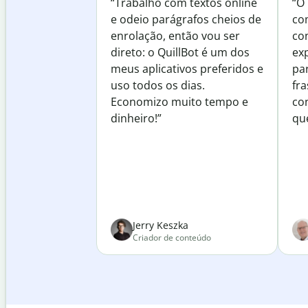
“Trabalho com textos online
“O
e odeio parágrafos cheios de
co
enrolação, então vou ser
co
direto: o QuillBot é um dos
exp
meus aplicativos preferidos e
pa
uso todos os dias.
fra
Economizo muito tempo e
co
dinheiro!”
qu
Jerry Keszka
Criador de conteúdo