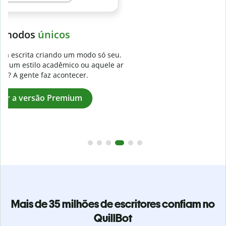
Evite
plágios não intencionais
.
Verifique se seu texto é 100% seu com o Detector de plágio.
r
Analise seu artigo em segundos e identifique citações
faltantes em mais de 100 idiomas.
Assinar a versão Premium
Mais de 35 milhões de escritores confiam no
QuillBot