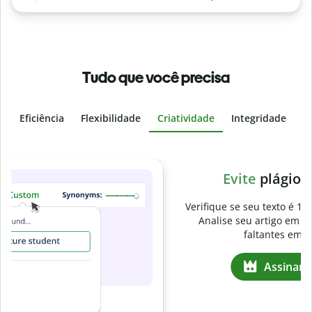
Tudo que você precisa
Eficiência
Flexibilidade
Criatividade
Integridade
I
Slide 4 of 6
v