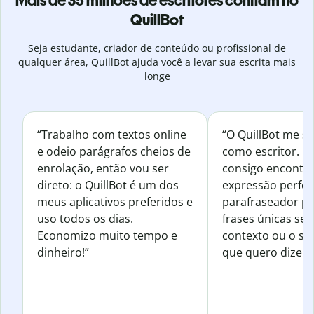
Mais de 35 milhões de escritores confiam no
QuillBot
Seja estudante, criador de conteúdo ou profissional de
qualquer área, QuillBot ajuda você a levar sua escrita mais
longe
“Trabalho com textos online
“O QuillBot me s
e odeio parágrafos cheios de
como escritor. 
enrolação, então vou ser
consigo encontr
direto: o QuillBot é um dos
expressão perfeit
meus aplicativos preferidos e
parafraseador pa
uso todos os dias.
frases únicas sem
Economizo muito tempo e
contexto ou o se
dinheiro!”
que quero dizer.”