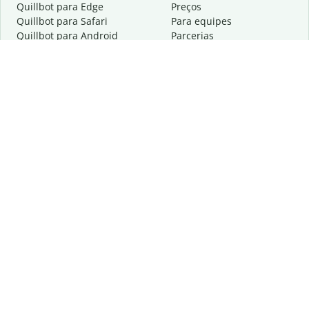
Quillbot para Edge
Preços
Quillbot para Safari
Para equipes
Quillbot para Android
Parcerias
Quillbot para iOS
Solicite uma demonstração
Quillbot para Windows
Quillbot para macOS
Quillbot para Word
Ferramentas
A empresa
Ferramentas de redação
Sobre
Correção idiomática
Centro de privacidade
Citações e criações
Trabalhe conosco
Ferramentas de IA
Ajuda
Ferramentas PDF
Fale conosco
Ferramentas de imagem
Recursos
Outras ferramentas
Ferramentas PDF
Saiba mais sobre nós