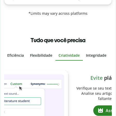
*Limits may vary across platforms
Tudo que você precisa
Eficiência
Flexibilidade
Criatividade
Integridade
I
Slide 4 of 6
v