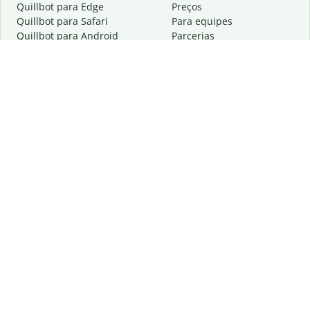
Quillbot para Edge
Preços
Quillbot para Safari
Para equipes
Quillbot para Android
Parcerias
Quillbot para iOS
Solicite uma demonstração
Quillbot para Windows
Quillbot para macOS
Quillbot para Word
Ferramentas
A empresa
Ferramentas de redação
Sobre
Correção idiomática
Centro de privacidade
Citações e criações
Trabalhe conosco
Ferramentas de IA
Ajuda
Ferramentas PDF
Fale conosco
Ferramentas de imagem
Recursos
Outras ferramentas
Ferramentas PDF
Saiba mais sobre nós