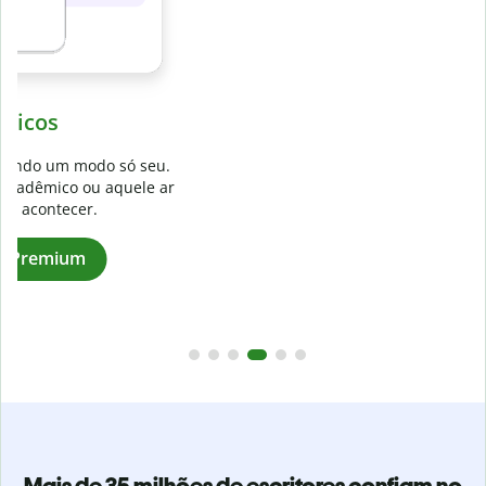
Evite
plágios não intencionais
.
Verifique se seu texto é 100% seu com o Detector de plágio.
r
Analise seu artigo em segundos e identifique citações
faltantes em mais de 100 idiomas.
Assinar a versão Premium