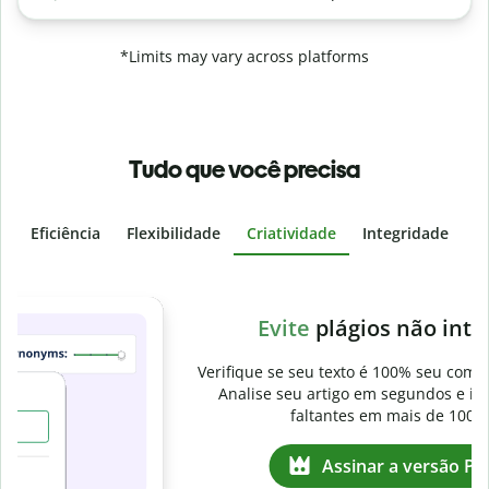
*Limits may vary across platforms
Tudo que você precisa
Eficiência
Flexibilidade
Criatividade
Integridade
I
Slide 4 of 6
v