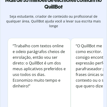
Mais de 35 milhões de escritores confiam no
QuillBot
Seja estudante, criador de conteúdo ou profissional de
qualquer área, QuillBot ajuda você a levar sua escrita mais
longe
“Trabalho com textos online
“O QuillBot me s
e odeio parágrafos cheios de
como escritor. 
enrolação, então vou ser
consigo encontr
direto: o QuillBot é um dos
expressão perfeit
meus aplicativos preferidos e
parafraseador pa
uso todos os dias.
frases únicas sem
Economizo muito tempo e
contexto ou o se
dinheiro!”
que quero dizer.”