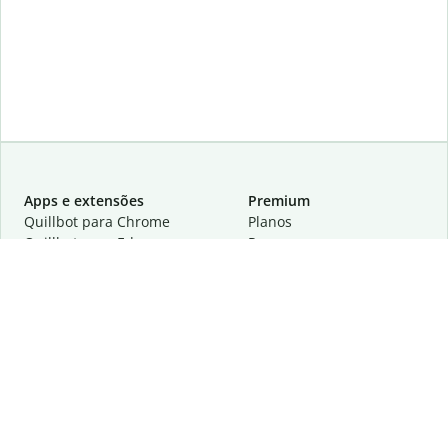
Apps e extensões
Premium
Quillbot para Chrome
Planos
Quillbot para Edge
Preços
Quillbot para Safari
Para equipes
Quillbot para Android
Parcerias
Quillbot para iOS
Solicite uma demonstração
Quillbot para Windows
Quillbot para macOS
Quillbot para Word
Ferramentas
A empresa
Ferramentas de redação
Sobre
Correção idiomática
Centro de privacidade