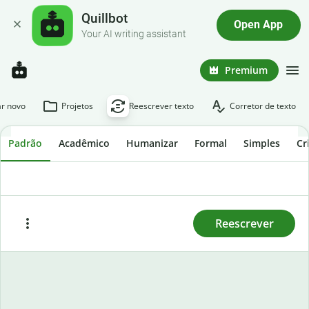
Quillbot
Open App
Your AI writing assistant
Premium
ar novo
Projetos
Reescrever texto
Corretor de texto
Padrão
Acadêmico
Humanizar
Formal
Simples
Cr
Para reescrever texto, insira ou cole aqui e
pressione "Reescrever".
Reescrever
Colar