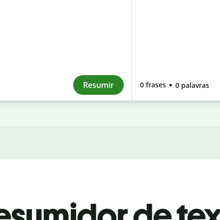
Resumir
0
frases
0
palavras
esumidor de tex