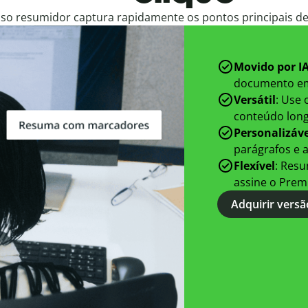
so resumidor captura rapidamente os pontos principais de
Movido por I
documento em
Versátil
: Use
conteúdo longo
Personalizáve
parágrafos e 
Flexível
: Resu
assine o Prem
Adquirir vers