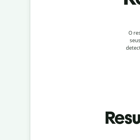
O re
seus
detec
Resu