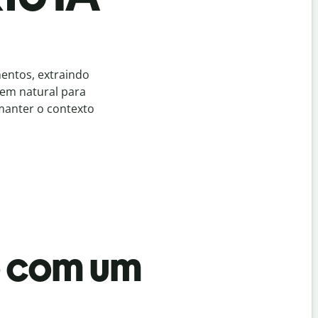
mentos, extraindo
gem natural para
manter o contexto
o com um