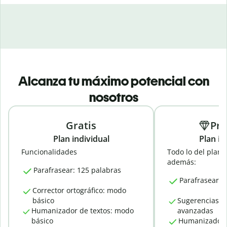
Alcanza tu máximo potencial con
nosotros
Gratis
Pr
Plan individual
Plan in
Funcionalidades
Todo lo del plan g
además:
Parafrasear: 125 palabras
Parafrasear: u
Corrector ortográfico: modo
básico
Sugerencias g
Humanizador de textos: modo
avanzadas
básico
Humanizador 