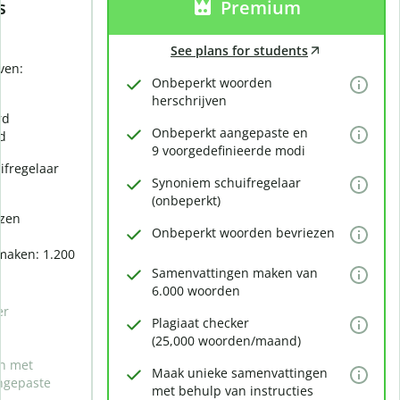
s
Premium
See plans for students
ven:
Onbeperkt woorden
herschrijven
rd
Onbeperkt aangepaste en
d
9 voorgedefinieerde modi
ifregelaar
Synoniem schuifregelaar
(onbeperkt)
ezen
Onbeperkt woorden bevriezen
maken: 1.200
Samenvattingen maken van
6.000 woorden
er
Plagiaat checker
(25,000 woorden/maand)
n met
Maak unieke samenvattingen
ngepaste
met behulp van instructies