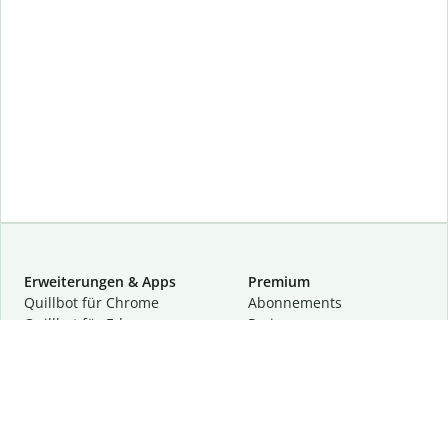
Erweiterungen & Apps
Premium
Quillbot für Chrome
Abon­ne­ments
Quillbot für Edge
Preise
Quillbot für Safari
Für Teams
Quillbot für Android
Partnerprogramm
Quillbot für iOS
Demo anfragen
Quillbot für Windows
Quillbot für macOS