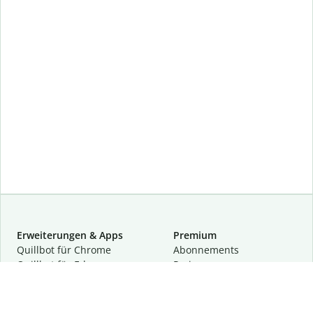
Erweiterungen & Apps
Premium
Quillbot für Chrome
Abon­ne­ments
Quillbot für Edge
Preise
Quillbot für Safari
Für Teams
Quillbot für Android
Partnerprogramm
Quillbot für iOS
Demo anfragen