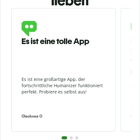
lieben
Slide 1 of 3
Es ist eine tolle App
Ic
Hu
vo
me
Es ist eine großartige App, der
Ich 
fortschrittliche Humanizer funktioniert
am m
perfekt. Probiere es selbst aus!
KI-g
klin
Sieh
den 
Olaoluwa O
weiw