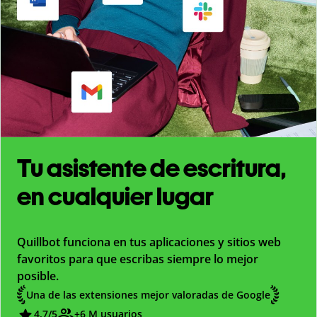
Tu asistente de escritura,
en cualquier lugar
Quillbot funciona en tus aplicaciones y sitios web
favoritos para que escribas siempre lo mejor
posible.
Una de las extensiones mejor valoradas de Google
4,7
/5
+6 M usuarios