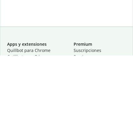
Apps y extensiones
Premium
Quillbot para Chrome
Suscripciones
Quillbot para Edge
Precios
Quillbot para Safari
Para equipos
Quillbot para Android
Afiliación
Quillbot para iOS
Solicita una demostración
Quillbot para Windows
Quillbot para macOS
Quillbot para Word
Herramientas
Empresa
Recursos de escritura
Acerca de
Corrección lingüística
Privacidad
Citas y originalidad
Empleos
Herramientas de IA
Centro de ayuda
Herramientas PDF
Contáctanos