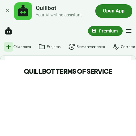
Quillbot
Open App
Your AI writing assistant
Premium
Criar novo
Projetos
Reescrever texto
Corretor
QUILLBOT TERMS OF SERVICE