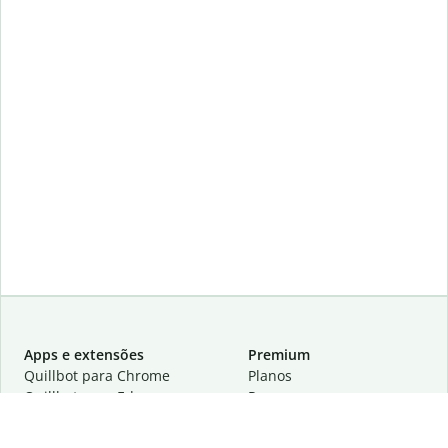
Apps e extensões
Premium
Quillbot para Chrome
Planos
Quillbot para Edge
Preços
Quillbot para Safari
Para equipes
Quillbot para Android
Parcerias