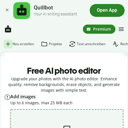
Quillbot
Open App
Your AI writing assistant
Premium
Neu erstellen
Projekte
Text umschreiben
Rech
Free AI photo editor
Upgrade your photos with the AI photo editor. Enhance
quality, remove backgrounds, erase objects, and generate
images with simple text.
Add images
1
Up to 6 images, max 25 MB each