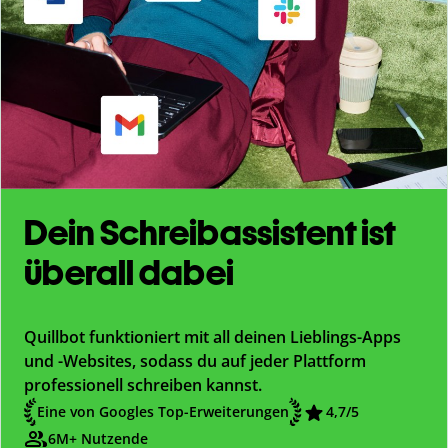
Dein Schreibassistent ist
überall dabei
Quillbot funktioniert mit all deinen Lieblings-Apps
und -Websites, sodass du auf jeder Plattform
professionell schreiben kannst.
Eine von Googles Top-Erweiterungen
4,7/5
6M+ Nutzende