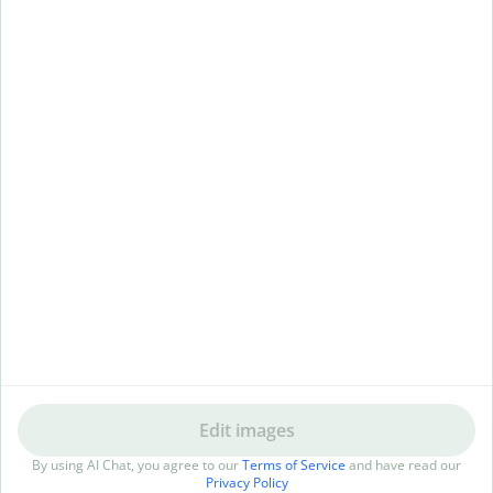
Edit images
By using AI Chat, you agree to our
Terms of Service
and have read our
Erweiterungen & Apps
Premium
Privacy Policy
Quillbot für Chrome
Abon­ne­ments