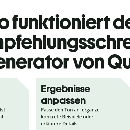
o funktioniert de
pfehlungsschr
nerator von Qu
Ergebnisse
anpassen
lst
Passe den Ton an, ergänze
mt
konkrete Beispiele oder
erläutere Details.