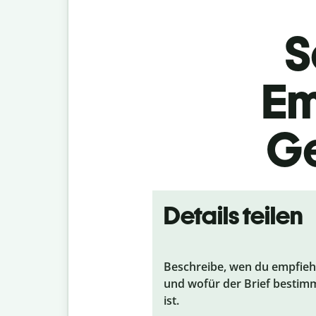
S
Em
Ge
Details teilen
Beschreibe, wen du empfieh
und wofür der Brief bestim
ist.