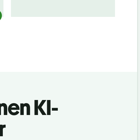
nen KI-
r