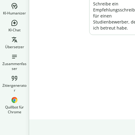
Schreibe ein
Empfehlungsschrei
KI-Humanizer
für einen
Studienbewerber, d
ich betreut habe.
KI-Chat
Übersetzer
Zusammenfas
ser
Zitiergenerato
r
Quillbot für
Chrome