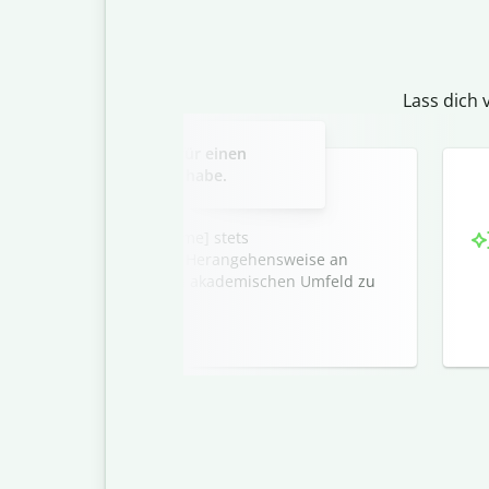
Lass dich 
Slide 2 of 3
n Empfehlungsschreiben für einen
werber, den ich betreut habe.
iger Lernender zeigte [Name] stets
ität und eine durchdachte Herangehensweise an
chaften, die ihn in jedem akademischen Umfeld zu
 werden.