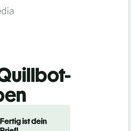
Quillbot-
iben
Fertig ist dein
Brief!