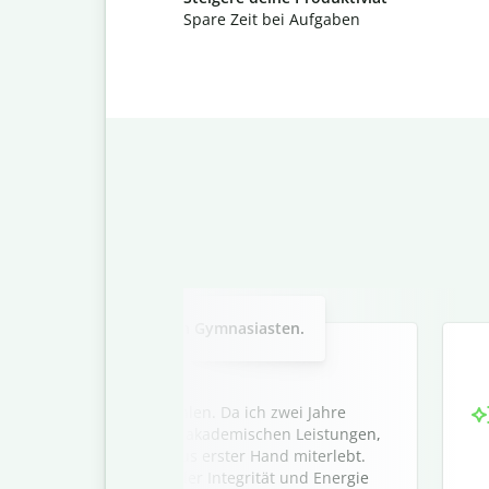
Spare Zeit bei Aufgaben
Slide 2 of 3
hlungsschreiben für einen Gymnasiasten.
r Ihr Programm zu empfehlen. Da ich zwei Jahre
 ich seine hervorragenden akademischen Leistungen,
d seine Freundlichkeit aus erster Hand miterlebt.
r, motivierter Schüler, der Integrität und Energie