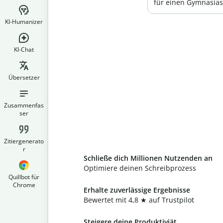
für einen Gymnasias
KI-Humanizer
KI-Chat
Übersetzer
Zusammenfas
ser
Zitiergenerato
r
Schließe dich Millionen Nutzenden an
Optimiere deinen Schreibprozess
Quillbot für
Chrome
Erhalte zuverlässige Ergebnisse
Bewertet mit 4,8 ★ auf Trustpilot
Steigere deine Produktiviät