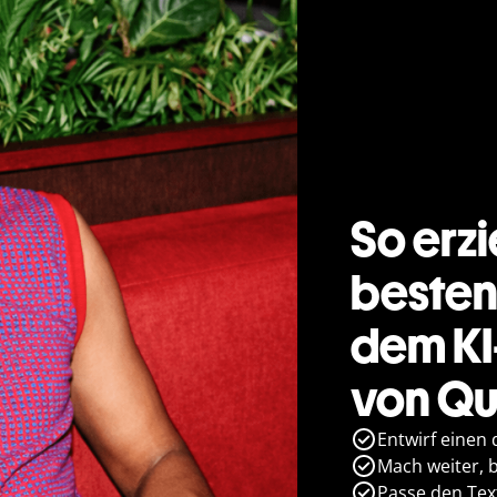
So erzi
besten
dem KI
von Qu
Entwirf einen 
Mach weiter, bi
Passe den Text