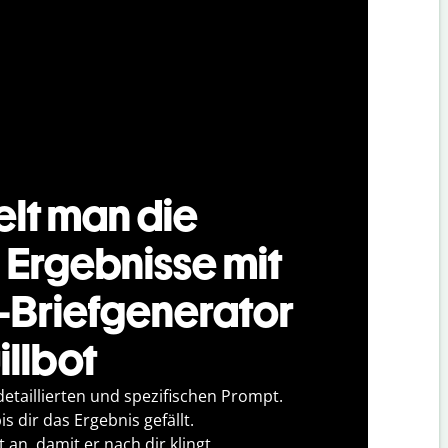
elt man die
 Ergebnisse mit
-Briefgenerator
illbot
detaillierten und spezifischen Prompt.
s dir das Ergebnis gefällt.
 an, damit er nach dir klingt.