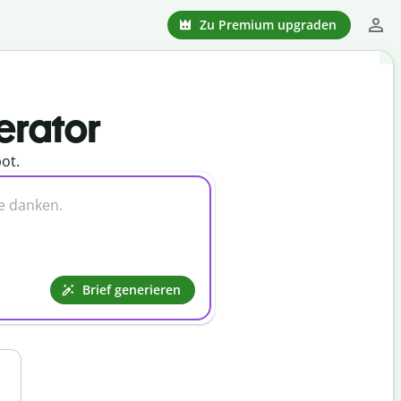
Zu Premium upgraden
erator
ot.
Brief generieren