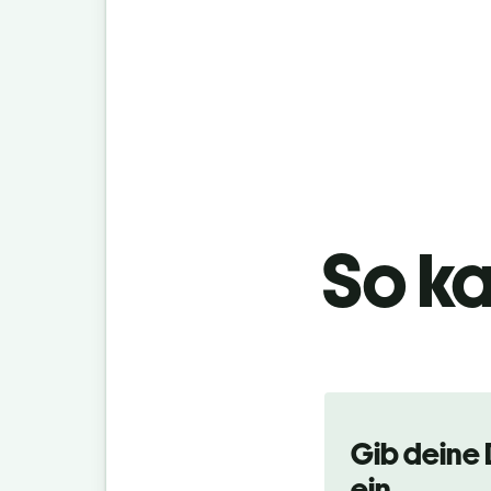
So ka
Gib deine 
ein