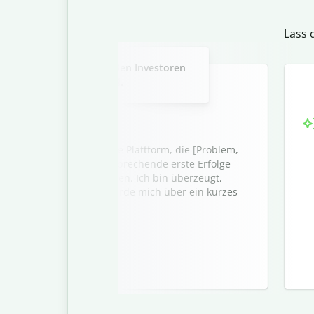
Lass 
Slide 2 of 3
-E-Mail, in der potenziellen Investoren
 Start-up vorgestellt wird.
tartups] vorstellen, eine Plattform, die [Problem,
nfacht. Wir haben vielversprechende erste Erfolge
rne mehr darüber erzählen. Ich bin überzeugt,
m Portfolio passt, und würde mich über ein kurzes
afür offen sind.