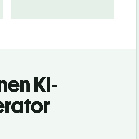
nen KI-
rator
?