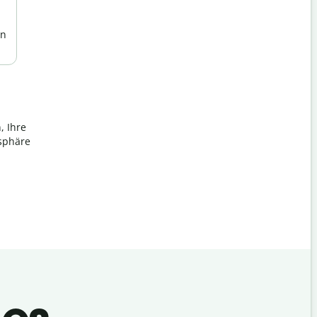
en
, Ihre
tsphäre