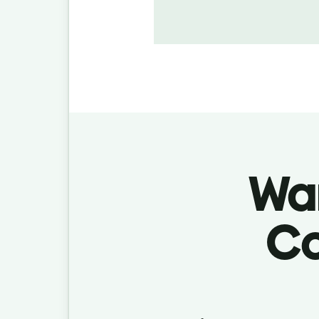
War
Co