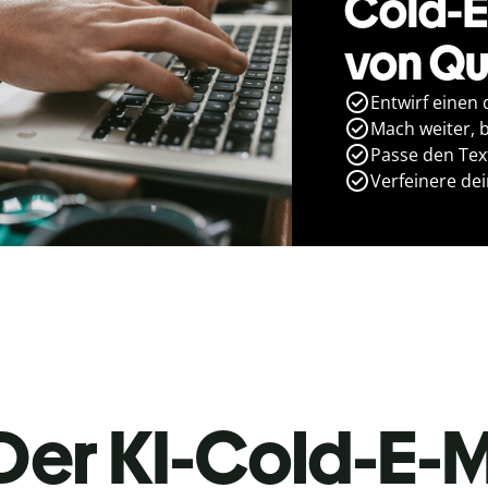
Cold-E
von Qu
Entwirf einen 
Mach weiter, bi
Passe den Text
Verfeinere de
Der KI-Cold-E-M