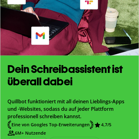
Dein Schreibassistent ist
überall dabei
Quillbot funktioniert mit all deinen Lieblings-Apps
und -Websites, sodass du auf jeder Plattform
professionell schreiben kannst.
Eine von Googles Top-Erweiterungen
4,7/5
6M+ Nutzende