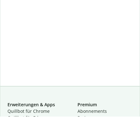
Erweiterungen & Apps
Premium
Quillbot für Chrome
Abon­ne­ments
Quillbot für Edge
Preise
Quillbot für Safari
Für Teams
Quillbot für Android
Partnerprogramm
Quillbot für iOS
Demo anfragen