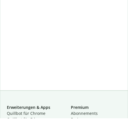
Erweiterungen & Apps
Premium
Quillbot für Chrome
Abon­ne­ments
Quillbot für Edge
Preise
Quillbot für Safari
Für Teams