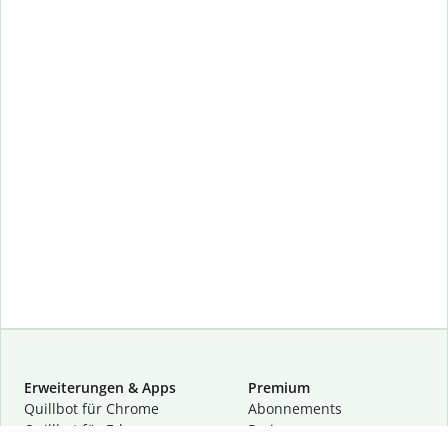
Erweiterungen & Apps
Premium
Quillbot für Chrome
Abon­ne­ments
Quillbot für Edge
Preise