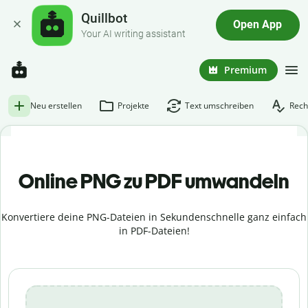
Quillbot
Open App
Your AI writing assistant
Premium
Neu erstellen
Projekte
Text umschreiben
Rech
Online PNG zu PDF umwandeln
Konvertiere deine PNG-Dateien in Sekundenschnelle ganz einfach
in PDF-Dateien!