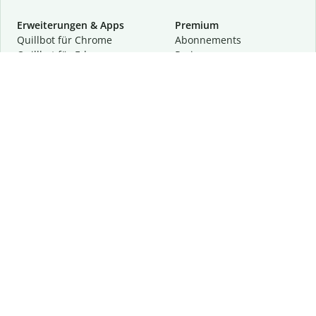
Erweiterungen & Apps
Premium
Quillbot für Chrome
Abon­ne­ments
Quillbot für Edge
Preise
Quillbot für Safari
Für Teams
Quillbot für Android
Partnerprogramm
Quillbot für iOS
Demo anfragen
Quillbot für Windows
Quillbot für macOS
Quillbot für Word
Tools
Unternehmen
Schreibhilfen
Über uns
Textkorrektur
Privatsphäre & Sicherheit
Zitieren und Originalität
Karriere
KI-Tools
Hilfe
Kontakt
Ressourcen
Folge uns