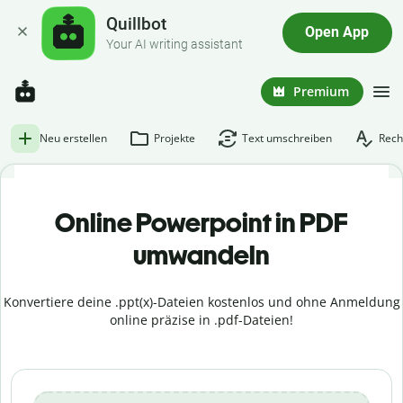
Quillbot
Open App
Your AI writing assistant
Premium
Neu erstellen
Projekte
Text umschreiben
Rech
Online Powerpoint in PDF
umwandeln
Konvertiere deine .ppt(x)-Dateien kostenlos und ohne Anmeldung
online präzise in .pdf-Dateien!