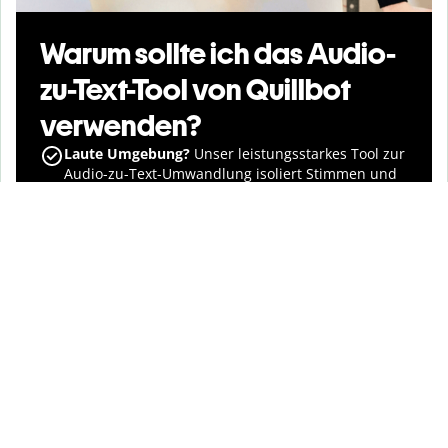
Warum sollte ich das Audio-
zu-Text-Tool von Quillbot
verwenden?
Laute Umgebung?
Unser leistungsstarkes Tool zur
Audio-zu-Text-Umwandlung isoliert Stimmen und
wandelt Geplapper in klaren Text um.
Kein hochwertiges Mikro?
Erhalte hochwertige
Transkripte, indem du einfach das Mikrofon
deines Handys oder Laptops verwendest.
Fehlerhafte Aussprache?
Unser System versteht
schnelle Sprechende, sich überschneidende
Sprechende und natürliche Gespräche.
Instabile Verbindung?
Wir sorgen dafür, dass
deine Transkription zuverlässig und ohne
Unterbrechungen verarbeitet wird.