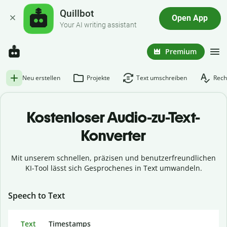
Quillbot
Open App
Your AI writing assistant
Premium
Neu erstellen
Projekte
Text umschreiben
Rech
Kostenloser Audio-zu-Text-
Konverter
Mit unserem schnellen, präzisen und benutzerfreundlichen
KI-Tool lässt sich Gesprochenes in Text umwandeln.
Speech to Text
Text
Timestamps