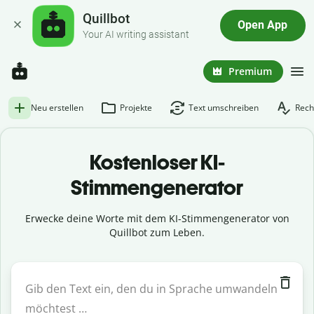
Quillbot
Open App
Your AI writing assistant
Premium
Neu erstellen
Projekte
Text umschreiben
Rech
Kostenloser KI-
Stimmengenerator
Erwecke deine Worte mit dem KI-Stimmengenerator von
Quillbot zum Leben.